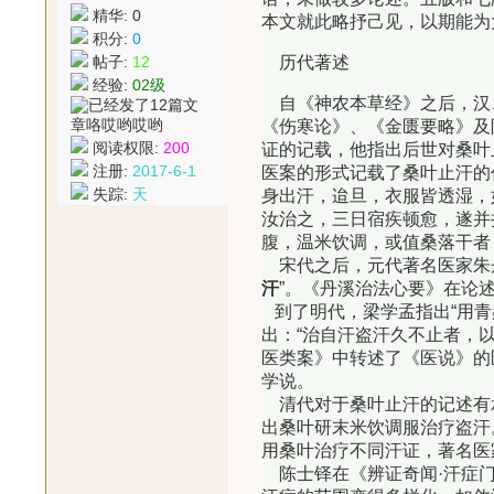
精华: 0
本文就此略抒己见，以期能为
积分:
0
帖子:
12
历代著述
经验:
02级
自《神农本草经》之后，汉
《伤寒论》、《金匮要略》及
阅读权限:
200
证的记载，他指出后世对桑叶
注册:
2017-6-1
医案的形式记载了桑叶止汗的
失踪:
天
身出汗，迨旦，衣服皆透湿，
汝治之，三日宿疾顿愈，遂并
腹，温米饮调，或值桑落干者
宋代之后，元代著名医家朱
汗
”。《丹溪治法心要》在论
到了明代，梁学孟指出“用青
出：“治自汗盗汗久不止者，
医类案》中转述了《医说》的
学说。
清代对于桑叶止汗的记述有
出桑叶研末米饮调服治疗盗汗
用桑叶治疗不同汗证，著名医
陈士铎在《辨证奇闻·汗症门