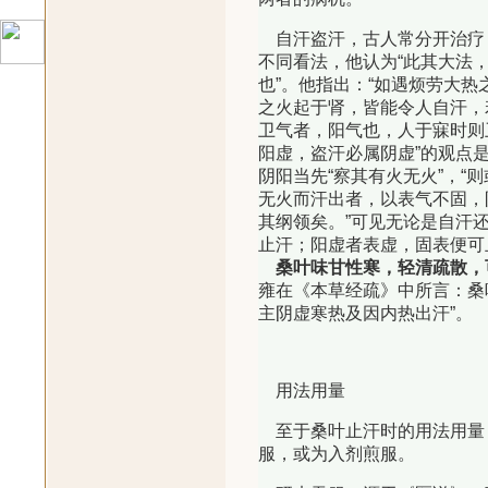
自汗盗汗，古人常分开治疗
不同看法，他认为“此其大法
也”。他指出：“如遇烦劳大
之火起于肾，皆能令人自汗，
卫气者，阳气也，人于寐时则
阳虚，盗汗必属阴虚”的观点
阴阳当先“察其有火无火”，
无火而汗出者，以表气不固，
其纲领矣。”可见无论是自汗
止汗；阳虚者表虚，固表便可
桑叶味甘性寒，轻清疏散，
雍在《本草经疏》中所言：桑
主阴虚寒热及因内热出汗”。
用法用量
至于桑叶止汗时的用法用量
服，或为入剂煎服。