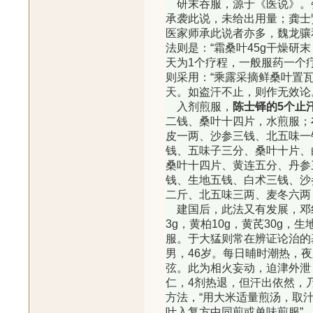
研末吞服，源于《医说》。
承袭此说，未给出用量；龚士
医家师承此说者亦多，魏龙骧
法则是：“霜桑叶45g干燥研
天为1个疗程，一般服药一个
则采用：“乘露采摘鲜桑叶置
天。如盗汗不止，则作无效论
入剂煎服，
陈士铎的
5
个止
二钱、桑叶十四片，水煎服；
皮一两、沙参三钱、北五味一
钱、五味子三分、桑叶十片、
桑叶十四片、黄连五分、丹参
钱、生地五钱、白术三钱、沙
二斤、北五味三两、麦冬六两
建国后，此法又有发展，邓红
3g，黄柏10g，黄芪30g，
服。于大猛则常在辨证论治的
男，46岁。每日晡时潮热，
弦。此为相火妄动，迫津外泄
仁，4剂热退，但汗出依然，乃
方法，“用大米适量煎汤，取
叶入复方中同煎或单味煎服”