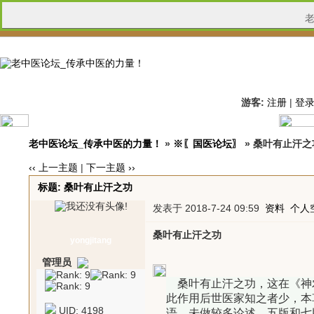
游客:
注册
|
登
老中医论坛_传承中医的力量！
»
※〖国医论坛〗
» 桑叶有止汗之
‹‹ 上一主题
|
下一主题 ››
标题: 桑叶有止汗之功
发表于 2018-7-24 09:59
资料
个人
桑叶有止汗之功
yongjitang
管理员
桑叶有止汗之功，这在《神农
此作用后世医家知之者少，本
UID: 4198
语，未做较多论述。五版和七