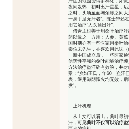
汗症的范围变得多样化，如敛
夜间发热，初时出汗星星，后
之时，头项至面与颈脖之间大
一身手足无汗者”。陈士铎还
用它治疗“人头顶出汗”。
傅青主也善于用桑叶治疗汗出
药以敛之，方用：人参、黄芪
国时期亦有一些医家用桑叶治
秦伯未先生，亦喜欢用此味（
新中国成立后，一些医家通
信药性平和的桑叶能够治疗缠
方法治疗盗汗确有效验，并对
案：“乡妇王氏，年60，盗
表，继用滋阴降火均无效，后
发”。
止汗机理
从上文可以看出，桑叶最初
汗，可见
桑叶不仅可以治疗盗
两者的病机。