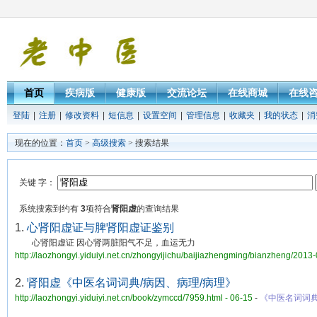
首页
疾病版
健康版
交流论坛
在线商城
在线
登陆
|
注册
|
修改资料
|
短信息
|
设置空间
|
管理信息
|
收藏夹
|
我的状态
|
消
现在的位置：
首页
>
高级搜索
> 搜索结果
关键 字：
系统搜索到约有
3
项符合
肾阳虚
的查询结果
1.
心肾阳虚证与脾肾阳虚证鉴别
心肾阳虚证 因心肾两脏阳气不足，血运无力
http://laozhongyi.yiduiyi.net.cn/zhongyijichu/baijiazhengming/bianzheng/2013
2.
肾阳虚《中医名词词典/病因、病理/病理》
http://laozhongyi.yiduiyi.net.cn/book/zymccd/7959.html - 06-15
-
《中医名词词