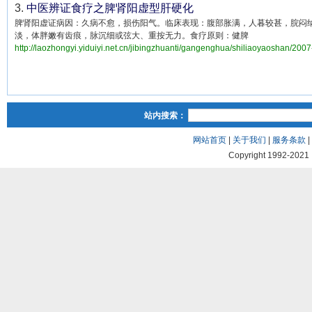
3.
中医辨证食疗之脾肾阳虚型肝硬化
脾肾阳虚证病因：久病不愈，损伤阳气。临床表现：腹部胀满，人暮较甚，脘闷
淡，体胖嫩有齿痕，脉沉细或弦大、重按无力。食疗原则：健脾
http://laozhongyi.yiduiyi.net.cn/jibingzhuanti/gangenghua/shiliaoyaoshan/200
站内搜索：
网站首页
|
关于我们
|
服务条款
|
Copyright 1992-2