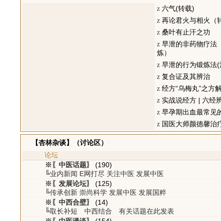
六气(转载)
z
再论君火与相火（
z
桑叶有止汗之功
z
早泄的非药物疗法
z
炼）
早泄的行为锻炼法(
z
复合证及其辨治
z
经方“乌梅丸”之方
z
实战说经方 | 六经辨治
z
早孕期出血最常见的原
z
国医大师颜德馨治疗失
z
【杏林杂谈】（讨论区）
论坛
※〖中医话题〗
(190)
╚业内新闻 E网打尽 关注中医 发展中医
※〖发展论坛〗
(125)
╚传承创新 崇尚科学 发展中医 发展国粹
※〖中西合壁〗
(14)
╚取长补短 中西结合 有关话题在此发表