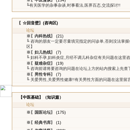
※〖中医漫谈〗
(154)
╚有关医学的杂事杂谈,时事看法,医界百态,交流探讨!!
〖☆回音壁〗(咨询区)
论坛
※〖内科热线〗
(21)
╚ 咨询的朋友一定要尽量填完指定的问诊单,否则没法掌
区】
※〖妇儿热线〗
(7)
╚ 妇科不孕,妇科炎症,月经不调儿科杂症有关问题在这里
※〖疑难杂症〗
(19)
╚ 咨询前请将要咨询的问题在论坛上方的站内搜索上先查
※〖男性专科〗
(7)
╚ 关爱男性,关爱男性健康!!有关男性方面的问题在这里留
【中医基础】（知识篇）
论坛
※〖国医论坛〗
(175)
※〖经典书库〗
(1)