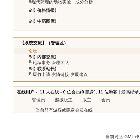
╚现代药理的动物实验 成分分析
※〖价格情报〗
※〖中药图库〗
【系统交流】（管理区）
论坛
※〖内部交流〗
╚ 论坛事务 管理团队
※〖联系站长〗
╚ 斑竹申请 友情链接 发展建议
在线用户
-
11
人在线 -
0
位会员(
0
隐身),
11
位游客 | 最高纪
管理员
超级版主
版主
会员
当前只有游客或隐身会员在线
当前时区 GMT+8, 