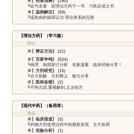
※〖伤寒浅释〗
(290)
╚近代名著 容理法方药于一书 习医必读之书
※〖温病解注〗
(59)
╚温热病的脉因证治 理论体系的完善
【理法方药】（学习篇）
论坛
※〖辨证方法〗
(21)
※〖百家争鸣〗
(524)
╚病理 病因探讨分析 名家遗案 临床经验分享！
※〖方剂研究〗
(15)
╚古方新解 方剂释义 验方分享
※〖医林改错〗
(2)
╚不拘古训,重视解剖,立法创方
【现代中药】（备用库）
论坛
※〖临床报道〗
(5)
╚药物方剂使用过程中的最新发现 古方新用
※〖实验分析〗
(1)