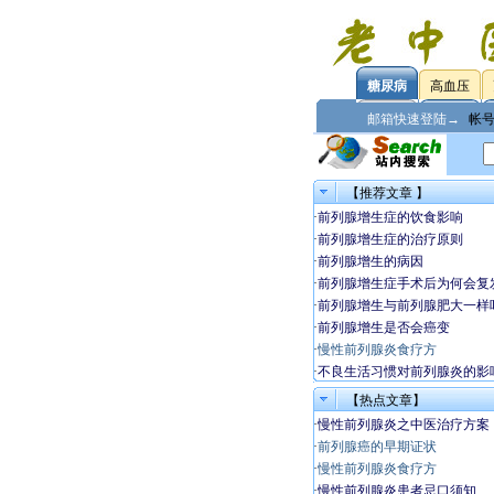
糖尿病
高血压
邮箱快速登陆→
帐
【推荐文章 】
·
前列腺增生症的饮食影响
·
前列腺增生症的治疗原则
·
前列腺增生的病因
·
前列腺增生症手术后为何会复
·
前列腺增生与前列腺肥大一样
·
前列腺增生是否会癌变
·
慢性前列腺炎食疗方
·
不良生活习惯对前列腺炎的影
【热点文章】
·
慢性前列腺炎之中医治疗方案
·
前列腺癌的早期证状
·
慢性前列腺炎食疗方
·
慢性前列腺炎患者忌口须知