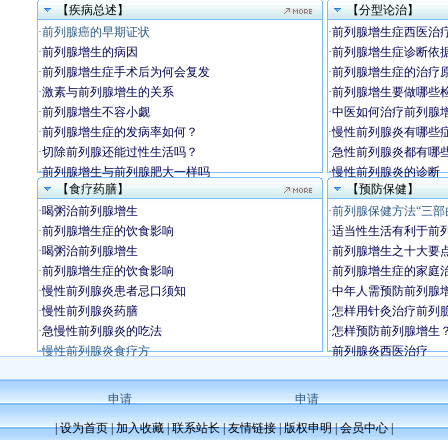
【疾病总述】
【分型论治】
·
前列腺癌的早期证状
·
前列腺增生症西医治
·
前列腺增生的病因
·
前列腺增生症诊断依
·
前列腺增生症手术后为何会复发
·
前列腺增生症的治疗
·
激素与前列腺增生的关系
·
前列腺增生要做哪些检
·
前列腺增生不容小觑
·
中医如何治疗前列腺
·
前列腺增生症的发病率如何？
·
慢性前列腺炎有哪些
·
切除前列腺还能过性生活吗？
·
急性前列腺炎都有哪
·
前列腺增生与前列腺肥大一样吗
·
慢性前列腺炎的诊断
【食疗药膳】
【预防保健】
·
喝粥治前列腺增生
·
前列腺保健方法“三部
·
前列腺增生症的饮食影响
·
适当性生活有利于前
·
喝粥治前列腺增生
·
前列腺增生之十大要
·
前列腺增生症的饮食影响
·
前列腺增生症的家庭
·
慢性前列腺炎患者忌口须知
·
中年人需预防前列腺
·
慢性前列腺炎药膳
·
怎样用针灸治疗前列
·
急慢性前列腺炎的吃法
·
怎样预防前列腺增生
·
慢性前列腺炎食疗方
·
前列腺炎西医治疗
申请
申请
|
设为首页
|
加入收藏
|
联系站长
|
友情链接
|
版权申明
|
会员中心
|