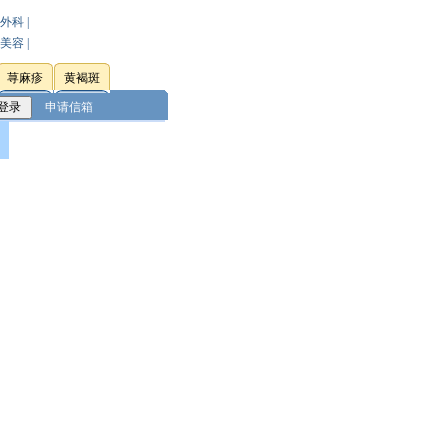
外科
|
美容
|
荨麻疹
黄褐斑
申请信箱