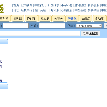
| 首页
|
业内新闻
|
中医妇儿
|
针灸推拿
|
不孕不育
|
肺肾膀胱
|
胃肠肝胆
|
中医
| 论坛
|
经典书库
|
食疗药膳
|
十月怀胎
|
心脑血管
|
中医基础
|
男科杂症
|
中医
更年期
前列腺
抑郁症
冠心病
关节炎
肝硬化
失眠症
多动症
号：
密码：
信箱：
发
吗
响