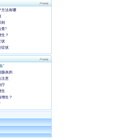
疗方法有哪
据
原则
查?
增生？
症状
些症状
曲”
列腺炎的
点注意
治疗
增生
腺增生？
？