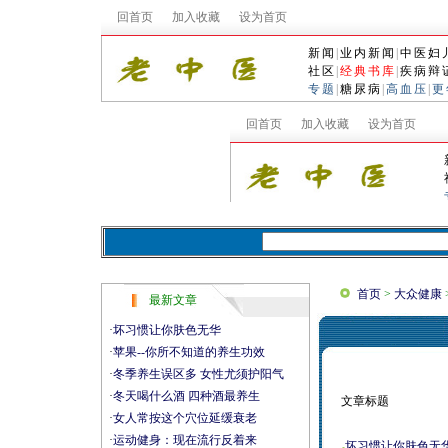
回首页
加入收藏
设为首页
新闻
|
业内新闻
|
中医妇
社区
|
经典书库
|
疾病辩
专题
|
糖尿病
|
高血压
|
更
首页
>
大众健康
最新文章
·
坏习惯让你肤色无华
·
苹果--你所不知道的养生功效
·
冬季养生误区多 女性尤须护阳气
·
冬天喝什么酒 四种酒最养生
文章标题
·
女人常按这个穴位延缓衰老
·
运动健身：现在流行反着来
坏习惯让你肤色无