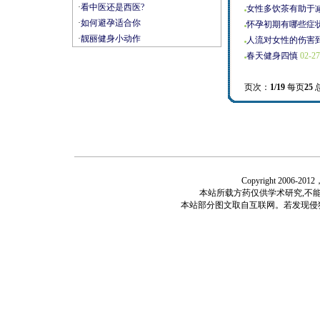
·
看中医还是西医?
女性多饮茶有助于
·
如何避孕适合你
怀孕初期有哪些症
·
靓丽健身小动作
人流对女性的伤害
春天健身四慎
02-27
页次：
1/19
每页
25
Copyright 2006-
本站所载方药仅供学术研究,不能
本站部分图文取自互联网。若发现侵