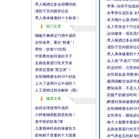
·
男人喝酒过多会得哪些病
苹果--你所不知道
·
谨防子宫内膜异位症
冬季养生误区多 女
·
男人身体健康的十大标准！
冬天喝什么酒 四种
热门文章
女人常按这个穴位
运动健身：现在流
·
咽喉不爽辨证巧用中成药
男人喝酒过多会得
·
女性保养，重在“卵巢”！
谨防子宫内膜异位
·
男性：饮食VS壮阳
男人身体健康的十
·
中医教你如何做好月子
女人按“不老穴”可
·
走路改善退行性关节炎
吃这些药，注意你的
·
养肾还需靠“黑五类”！
女性易血虚 阿胶来
·
女性喝蜂蜜水的10个好处
服用硝酸甘油讲究
·
上火了该用什么中成药？
蟹味虽美，不是人
·
人工授精过程全解析（图）
剖腹产的最佳时间
0
推荐文章
醉酒对身体健康的
·
如何合理使用中成药
女性喝蜂蜜水的10
·
六种食物搭配易患疾病！
女性养生：睡前必
·
老中医的饮食7律
每个人都要学着面
·
儿童视神经炎的保健良方
走路改善退行性关
·
影响精子质量的十大因素
补气养血五药材 助