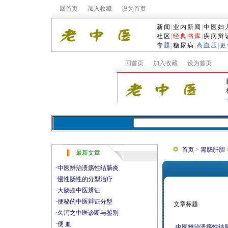
回首页
加入收藏
设为首页
新闻
|
业内新闻
|
中医妇
社区
|
经典书库
|
疾病辩
专题
|
糖尿病
|
高血压
|
更
首页
>
胃肠肝胆
最新文章
·
中医辨治溃疡性结肠炎
·
慢性肠性的分型治疗
·
大肠癌中医辨证
·
便秘的中医辩证分型
文章标题
·
久泻之中医诊断与鉴别
·
便 血
中医辨治溃疡性结