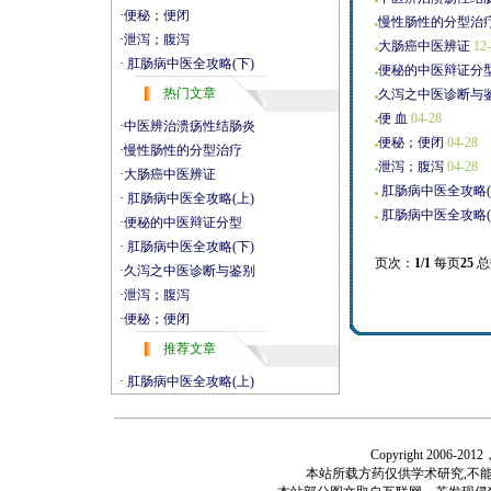
·
便秘；便闭
慢性肠性的分型治
·
泄泻；腹泻
大肠癌中医辨证
12-
·
肛肠病中医全攻略(下)
便秘的中医辩证分
热门文章
久泻之中医诊断与
便 血
04-28
·
中医辨治溃疡性结肠炎
便秘；便闭
04-28
·
慢性肠性的分型治疗
泄泻；腹泻
04-28
·
大肠癌中医辨证
肛肠病中医全攻略(
·
肛肠病中医全攻略(上)
肛肠病中医全攻略(
·
便秘的中医辩证分型
·
肛肠病中医全攻略(下)
页次：
1/1
每页
25
总
·
久泻之中医诊断与鉴别
·
泄泻；腹泻
·
便秘；便闭
推荐文章
·
肛肠病中医全攻略(上)
Copyright 2006-
本站所载方药仅供学术研究,不能