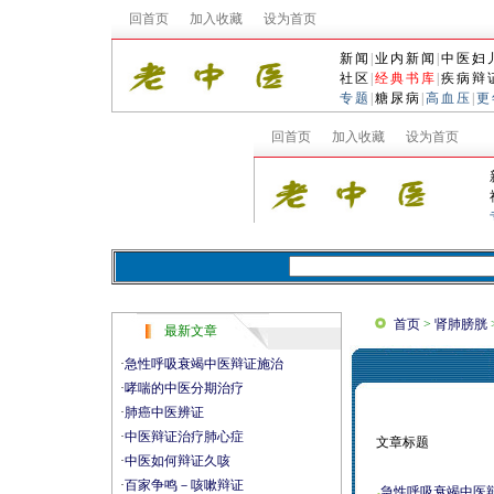
回首页
加入收藏
设为首页
新闻
|
业内新闻
|
中医妇
社区
|
经典书库
|
疾病辩
专题
|
糖尿病
|
高血压
|
更
首页
>
肾肺膀胱
最新文章
·
急性呼吸衰竭中医辩证施治
·
哮喘的中医分期治疗
·
肺癌中医辨证
·
中医辩证治疗肺心症
文章标题
·
中医如何辩证久咳
·
百家争鸣－咳嗽辩证
急性呼吸衰竭中医