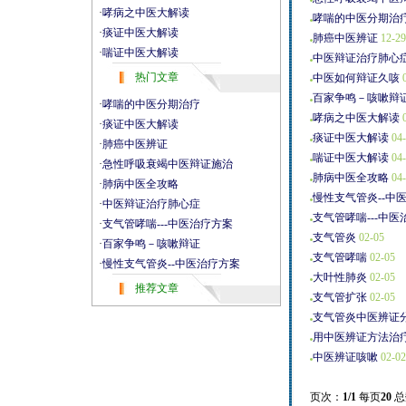
·
哮病之中医大解读
哮喘的中医分期治
·
痰证中医大解读
肺癌中医辨证
12-29
·
喘证中医大解读
中医辩证治疗肺心
热门文章
中医如何辩证久咳
0
百家争鸣－咳嗽辩
·
哮喘的中医分期治疗
哮病之中医大解读
0
·
痰证中医大解读
痰证中医大解读
04-
·
肺癌中医辨证
喘证中医大解读
04-
·
急性呼吸衰竭中医辩证施治
肺病中医全攻略
04-
·
肺病中医全攻略
慢性支气管炎--中
·
中医辩证治疗肺心症
支气管哮喘---中医
·
支气管哮喘---中医治疗方案
支气管炎
02-05
·
百家争鸣－咳嗽辩证
支气管哮喘
02-05
·
慢性支气管炎--中医治疗方案
大叶性肺炎
02-05
推荐文章
支气管扩张
02-05
支气管炎中医辨证
用中医辨证方法治
中医辨证咳嗽
02-02
页次：
1/1
每页
20
总