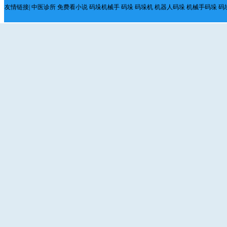
友情链接|
中医诊所
免费看小说
码垛机械手
码垛
码垛机
机器人码垛
机械手码垛
码