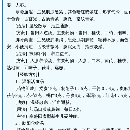
姜、大枣。
寒凝血涩：症见肌肤硬紧，其色暗红或紫红，形寒气冷，面
干色青，舌苔光，舌质青紫，脉微，指纹青紫。
[治法] 温经散寒，活血通脉。
[方药] 当归四逆汤。主要药物：当归、桂枝、白芍、细辛
脾肾两虚：症见硬肿渐消，患处肌削肤糙，精神不振，面色
安，小便清短，舌淡苔微薄，脉沉无力，指纹淡滞。
[治法] 扶脾补肾，养血益气。
[方药] 人参养荣汤。主要药物：人参、白术、黄芪、桂枝、
熟地黄、五味子、茯苓、远志。
【经验方剂】
1．温阳活血汤
[药物组成] 党参15克，制附子1．5克，干姜 0．6克，炙麻
茯苓9克，赤芍3克，桃仁3克，丹参6克，泽泻9克，红花4．5克
[功效] 温经散寒，活血通脉。
[用法] 煎汤口服或鼻饲，每日2次。
[主治] 寒盛阳虚型新生儿硬肿症。
2．助阳化瘀汤