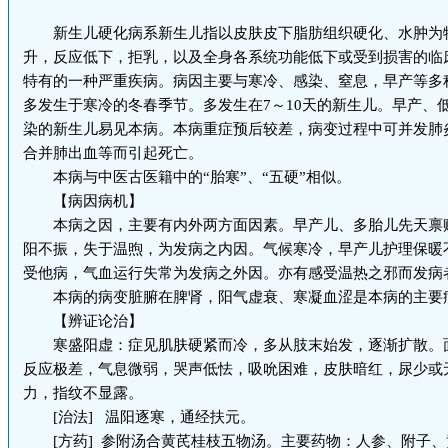
新生儿硬化病系新生儿指以皮肤皮下脂肪组织硬化、水肿为
升，反应低下，拒乳，以及全身各系统功能低下或受到损害的临
特有的一种严重疾病。病因主要与寒冷、感染、窒息，早产等多
多发生于寒冷的冬春季节。多发生在7～10天的新生儿。早产、
染的新生儿易见本病。本病重症预后较差，病变过程中可并发肺
合并肺出血等而引起死亡。
本病与中医古医籍中的“胎寒”、“五硬”相似。
【病因病机】
本病之因，主要有内外两方面因素。早产儿、多胎儿先天禀
阳不振，失于温煦，为发病之内因。气候寒冷，早产儿护理保暖
受他病，气血运行失常为发病之外因。亦有感受温热之邪而发病
本病的病变脏腑在脾肾，阳气虚衰、寒凝血涩是本病的主要
【辨证论治】
寒盛阳虚：症见肌肤硬紧而冷，多从肢末始发，逐渐扩散。
反应极差，气息微弱，哭声低怯，吸吮困难，皮肤暗红，尿少或
力，指纹不显露。
[治法] 温阳逐寒，通经扶元。
[方药] 参附汤合黄芪桂枝五物汤。主要药物：人参、附子、