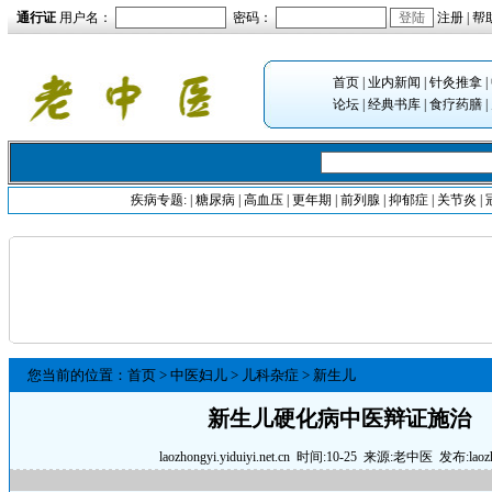
通行证
用户名：
密码：
注册
|
帮
首页
|
业内新闻
|
针灸推拿
|
论坛
|
经典书库
|
食疗药膳
|
疾病专题:
|
糖尿病
|
高血压
|
更年期
|
前列腺
|
抑郁症
|
关节炎
|
您当前的位置：
首页
>
中医妇儿
>
儿科杂症
>
新生儿
新生儿硬化病中医辩证施治
laozhongyi.yiduiyi.net.cn
时间:10-25 来源:
老中医
发布:laozh