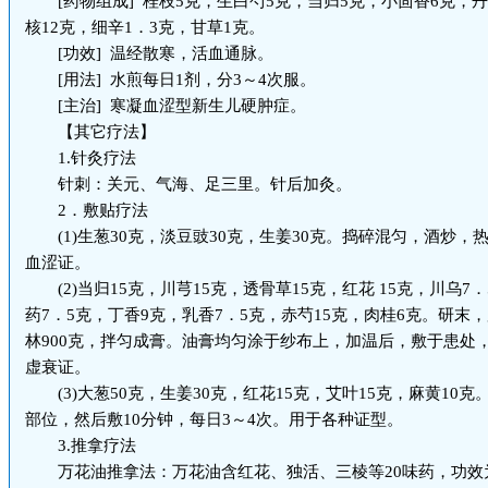
[药物组成] 桂枝5克，生白芍5克，当归5克，小茴香6克，丹
核12克，细辛1．3克，甘草1克。
[功效] 温经散寒，活血通脉。
[用法] 水煎每日1剂，分3～4次服。
[主治] 寒凝血涩型新生儿硬肿症。
【其它疗法】
1.针灸疗法
针刺：关元、气海、足三里。针后加灸。
2．敷贴疗法
(1)生葱30克，淡豆豉30克，生姜30克。捣碎混匀，酒炒，
血涩证。
(2)当归15克，川芎15克，透骨草15克，红花 15克，川乌7
药7．5克，丁香9克，乳香7．5克，赤芍15克，肉桂6克。研末，
林900克，拌匀成膏。油膏均匀涂于纱布上，加温后，敷于患处
虚衰证。
(3)大葱50克，生姜30克，红花15克，艾叶15克，麻黄10
部位，然后敷10分钟，每日3～4次。用于各种证型。
3.推拿疗法
万花油推拿法：万花油含红花、独活、三棱等20味药，功效