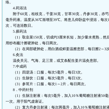
络。
4.药浴法
附子60克，桂枝克，干姜30克，甘草30克，丹参30克，赤芍3
毫升药液。温度从36℃渐增至39℃。将患儿仰卧盆中浸浴，每次1
次，可连浴数日。
5.搽药法
（1）取韭菜150克，切成约3厘米长短，加少量水煮熟，然
用纱布蘸汁擦硬肿处，每日两次。
（2）在局部硬肿处，用白酒或鲜姜温擦患部，每日擦2～3
6.灸法
温灸关元、气海、足三里，或艾条配生姜片温灸患部。
7.中成药
（1）四逆汤：口服，每次5毫升，每日3次。
（2）生脉饮：口服，每次5毫升，每日3次。
（3）参茸片：口服，每次1～2片，每日两次。
8．中药针剂
（1）生脉注射液：每次5毫升，加入10％葡萄糖注射液50
一次。用于阳气虚衰证。
（2）复方丹参注射液：每次两毫升，加入10％葡萄糖注射液