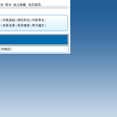
简体
·
繁体
·
加入收藏
·
设为首页
症
|
中医基础
|
用药常识
|
中医养生
|
学
|
名医名家
|
美容健身
|
单方偏方
|
|
失眠症
|