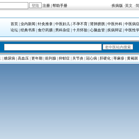
注册
|
帮助手册
·
疾病版
·
英文
·
首页
|
业内新闻
|
针灸推拿
|
中医妇儿
|
不孕不育
|
肾肺膀胱
|
中医外科
|
中医病
论坛
|
经典书库
|
食疗药膳
|
男科杂症
|
十月怀胎
|
心脑血管
|
疾病辩证
|
中医性
:
|
糖尿病
|
高血压
|
更年期
|
前列腺
|
抑郁症
|
关节炎
|
冠心病
|
肝硬化
|
荨麻疹
|
黄褐斑