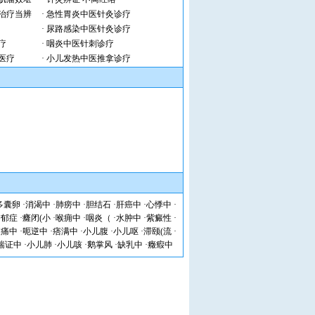
治疗当辨
·
急性胃炎中医针灸诊疗
·
尿路感染中医针灸诊疗
疗
·
咽炎中医针刺诊疗
医疗
·
小儿发热中医推拿诊疗
多囊卵
·
消渴中
·
肺痨中
·
胆结石
·
肝癌中
·
心悸中
·
抑郁症
·
癃闭(小
·
喉痈中
·
咽炎（
·
水肿中
·
紫癜性
·
腹痛中
·
呃逆中
·
痞满中
·
小儿腹
·
小儿呕
·
滞颐(流
·
喘证中
·
小儿肺
·
小儿咳
·
鹅掌风
·
缺乳中
·
癥瘕中