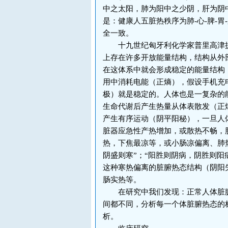
中之太阳，肺为阳中之少阴，肝为阴
是：健康人五脏热秩序为肺-心-脾-胃
全一致。
十九世纪匈牙利化学家普里高津提
上存在许多开放能量结构，结构从外
在这体系中就会形成稳定的能量结构
用中消耗电能（正熵），假设手机充
极）就是稳定的。人体也是一复杂的
生命代谢后产生热量从体表散发（正
产生有序运动（阴平阳秘），一旦人
脏器应急性产热增加，或散热不畅，
热，下焦最凉等，或小肠凉偏离、肺
阴盛则寒”；“阳胜则阴病，阴胜则阳
这种寒热偏离的脏腑热态结构（阴阳
肠实热等。
在研究中我们发现：正常人体脏腑
间都不同，分析每一个体脏腑热态的
析。