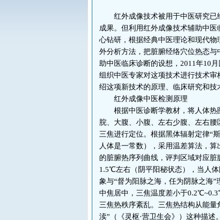
红外成像技术被用于中医研究已经
成果。但利用红外成像技术辅助中医
心钻研，根据经典中医理论和现代物
外分析方法，把脏腑经络穴位热态与
助中医临床诊断的设想，2011年1
组织中医专家对这项技术进行技术审
绍这项新技术的原理、临床研究和技
红外成像中医检测原理
根据中医诊断学教材，将人体热图
脘、大腹、小腹、左右少腹、左右腰
三焦进行定位。根据黑体辐射定律“斯蒂
人体是一常数），采用温差算法，算
的脏腑热序列曲线，评判区域对应脏
1.5℃左右（阴平阳秘状态），当人
象与“督为阳脉之海，任为阴脉之海
中焦居中，三焦温度差小于0.2℃~0
三焦热秩序紊乱。三焦热结构从能量
渎”（《灵枢·营卫生会》）这种描述