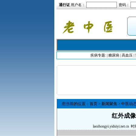
通行证
用户名：
密码：
疾病专题:
|
糖尿病
|
高血压
|
您当前的位置：
首页
>
新闻聚焦
>
中医动
红外成像
laozhongyi.yiduiyi.net.cn
时间