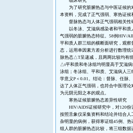
临床研究
为了研究脏腑热态与中医证候的对
本资料，完成了正气强弱、寒热证候
督脉热态与人体正气强弱相关性
以冬泳、艾滋病感染者和平和质人
气强弱的脏腑热态特征。58例HIV/A
平和质人群三组的横断面研究，观察
态，运用单因素方差分析进行数理统
脉热态△T呈递减，且两两比较均有统
△t平和质和冬泳组均明显高于艾滋
泳组；冬泳组、平和质、艾滋病人三
学意义P＜0.01。结论：督脉、任
达了人体正气强弱，也符合中医理论
为元阴元阳之本的观点。
寒热证候脏腑热态差异性研究
HIV/AIDS证候研究中，对12
按照舌象仪采集资料和结论并结合人
杂明显的病例，获得寒证组45例、热
组人群的脏腑热态比较，将三组数据进行