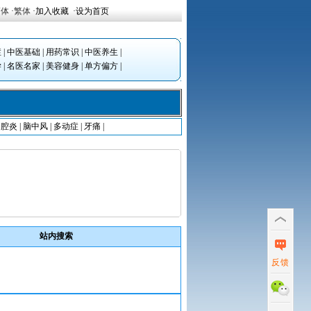
简体
·
繁体
·
加入收藏
·
设为首页
症
|
中医基础
|
用药常识
|
中医养生
|
学
|
名医名家
|
美容健身
|
单方偏方
|
口腔炎
|
脑中风
|
多动症
|
牙痛
|
站内搜索
反馈