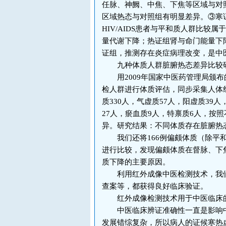
任脉、神阙、中焦、下焦等区域与对
区域热态与对照组有明显差异。③寒
HIV/AIDS患者与平和质人群比较
量代谢下降；热证组肾与命门能量下
证组，推测存在炎症病理改变，是中
九种体质人群脏腑热态差异比较
用2009年国家中医药管理局颁布的
检人群进行体质评估，同步采集人体红
质330人，气虚质57人，阳虚质39人
27人，瘀血质9人，特禀质6人，按
异。研究结果：不同体质存在脏腑热
我们还将166例偏颇体质（除平和
进行比较，发现偏颇体质在督脉、下
质下降的主要原因。
利用红外成像中医检测技术，我们
查案等，都获得良好临床验证。
红外成像检测技术用于中医临床
中医临床辨证准确性一直是影响中
发展错综复杂，所以病人的证候寒热