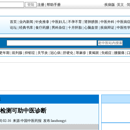
注册
|
帮助手册
·
疾病版
·
英文
·
首页
|
业内新闻
|
针灸推拿
|
中医妇儿
|
不孕不育
|
肾肺膀胱
|
中医外科
|
中医病
论坛
|
经典书库
|
食疗药膳
|
男科杂症
|
十月怀胎
|
心脑血管
|
疾病辩证
|
中医性
更年期
|
前列腺
|
抑郁症
|
关节炎
|
冠心病
|
肝硬化
|
荨麻疹
|
黄褐斑
|
失眠症
|
腰腿痛
|
态
检测可助中医诊断
:02-16 来源:
中国中医药报
发布:laozhongyi