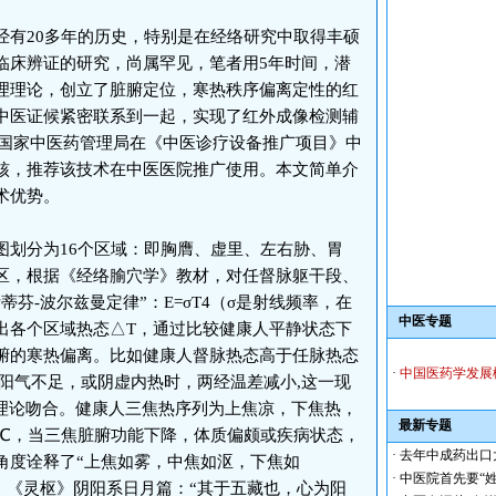
有20多年的历史，特别是在经络研究中取得丰硕
临床辨证的研究，尚属罕见，笔者用5年时间，潜
理理论，创立了脏腑定位，寒热秩序偏离定性的红
中医证候紧密联系到一起，实现了红外成像检测辅
0月国家中医药管理局在《中医诊疗设备推广项目》中
核，推荐该技术在中医医院推广使用。本文简单介
术优势。
划分为16个区域：即胸膺、虚里、左右胁、胃
区，根据《经络腧穴学》教材，对任督脉躯干段、
芬-波尔兹曼定律”：E=σT4（σ是射线频率，在
中医专题
出各个区域热态△T，通过比较健康人平静状态下
腑的寒热偏离。比如健康人督脉热态高于任脉热态
·
中国医药学发展
体阳气不足，或阴虚内热时，两经温差减小,这一现
”理论吻合。健康人三焦热序列为上焦凉，下焦热，
最新专题
.3℃，当三焦脏腑功能下降，体质偏颇或疾病状态，
·
去年中成药出口
角度诠释了“上焦如雾，中焦如沤，下焦如
·
中医院首先要“姓
。《灵枢》阴阳系日月篇：“其于五藏也，心为阳