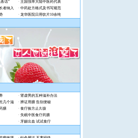
各话”
·
王国强率大陆中医药代表
长者纳入
·
中药处方格式及书写规范
势
·
龙华医院日用饮片10余吨
养
·
肾虚男的五种滋补办法
吃几个滋
·
辨证用膳 告别便秘
药膳
·
食疗验方止久咳
·
失眠中医食疗药膳
·
牙龈出血 试试食疗
肌瘤效堪
·
针灸辨证 不离经络