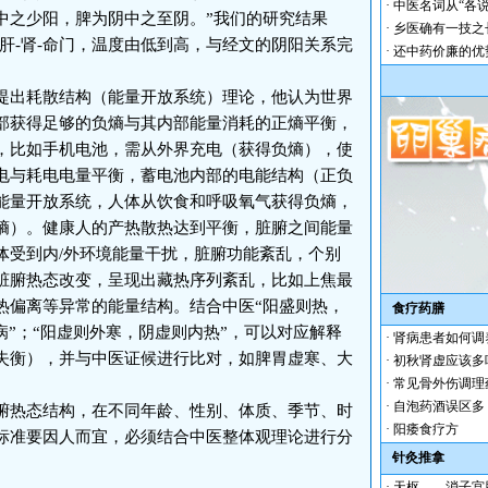
·
中医名词从“各说
中之少阳，脾为阴中之至阴。”我们的研究结果
·
乡医确有一技之
-肝-肾-命门，温度由低到高，与经文的阴阳关系完
·
还中药价廉的优
出耗散结构（能量开放系统）理论，他认为世界
部获得足够的负熵与其内部能量消耗的正熵平衡，
，比如手机电池，需从外界充电（获得负熵），使
电与耗电电量平衡，蓄电池内部的电能结构（正负
能量开放系统，人体从饮食和呼吸氧气获得负熵，
熵）。健康人的产热散热达到平衡，脏腑之间能量
体受到内/外环境能量干扰，脏腑功能紊乱，个别
脏腑热态改变，呈现出藏热序列紊乱，比如上焦最
热偏离等异常的能量结构。结合中医“阳盛则热，
食疗药膳
病”；“阳虚则外寒，阴虚则内热”，可以对应解释
·
肾病患者如何调
失衡），并与中医证候进行比对，如脾胃虚寒、大
·
初秋肾虚应该多
·
常见骨外伤调理
·
自泡药酒误区多
热态结构，在不同年龄、性别、体质、季节、时
·
阳痿食疗方
标准要因人而宜，必须结合中医整体观理论进行分
针灸推拿
·
天枢——消子宫