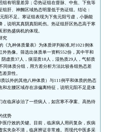
照组有明显差异；②热证组在督脉、中焦、下焦等
证组肝、神阙区域热态明显低于热证组。结论：
属于元阳不足。寒证组表现为下焦元阳亏虚，小肠能
降，说明其真阴真阳耗伤。热证组肝区热态高于寒
医邪热盛病机的体现。
研究
《九种体质量表》为体质评判标准,对1021例体
外热像。筛选出体质单一资料552份，其中平和
，阴虚质37人，痰湿质18人，湿热质29人，气郁质
照不同体质分组，用方差分析方法比较各组热态差
态差异性。
质以外的其他八种体质）与111例平和体质的热态
焦和左腰区域存在凉偏离特征，说明元阳不足是体
在临床诊治了一些病人，如宫寒不孕案、高热待
的优势
医疗效的关键。目前，临床病人用药复杂，疾病
虚实夹杂不清，临床辨证非常难。而现代中医多采