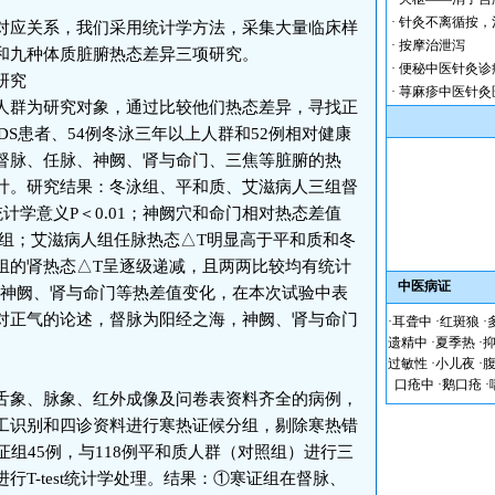
·
针灸不离循按，
应关系，我们采用统计学方法，采集大量临床样
·
按摩治泄泻
和九种体质脏腑热态差异三项研究。
·
便秘中医针灸诊
研究
·
荨麻疹中医针灸
群为研究对象，通过比较他们热态差异，寻找正
IDS患者、54例冬泳三年以上人群和52例相对健康
督脉、任脉、神阙、肾与命门、三焦等脏腑的热
计。研究结果：冬泳组、平和质、艾滋病人三组督
计学意义P＜0.01；神阙穴和命门相对热态差值
病组；艾滋病人组任脉热态△T明显高于平和质和冬
组的肾热态△T呈逐级递减，且两两比较均有统计
中医病证
脉、神阙、肾与命门等热差值变化，在本次试验中表
对正气的论述，督脉为阳经之海，神阙、肾与命门
·
耳聋中
·
红斑狼
·
遗精中
·
夏季热
·
过敏性
·
小儿夜
·
口疮中
·
鹅口疮
·
0份舌象、脉象、红外成像及问卷表资料齐全的病例，
工识别和四诊资料进行寒热证候分组，剔除寒热错
证组45例，与118例平和质人群（对照组）进行三
T-test统计学处理。结果：①寒证组在督脉、