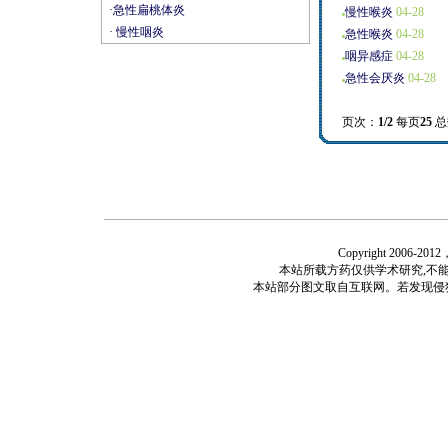
·
急性扁桃体炎
慢性喉炎
04-28
·
慢性咽炎
急性喉炎
04-28
咽异感症
04-28
急性会厌炎
04-28
页次：
1/2
每页
25
总
Copyright 2006-
本站所载方药仅供学术研究,不能
本站部分图文取自互联网。若发现侵