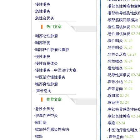
·
慢性咽炎
咽部良性肿瘤和囊
·
急性咽炎
咽部特异感染性疾
·
急性会厌炎
颈部筋膜间隙感染
0
热门文章
慢性扁桃体炎
02-24
急性扁桃体炎
02-24
·
咽部恶性肿瘤
慢性咽炎
02-24
·
咽部溃疡
急性咽炎
02-24
·
咽部良性肿瘤和囊肿
急性会厌炎
02-24
·
慢性咽炎
急性喉炎
02-24
·
慢性扁桃体炎
慢性喉炎
02-24
·
慢性咽炎---中医治疗方案
肥厚性声带炎
02-24
·
中医治疗慢性咽炎
声带小结
02-24
·
喉部良性肿瘤
声带息肉
02-24
·
声带息肉
喉阻塞
02-24
推荐文章
喉麻痹
02-24
·
急性会厌炎
喉部特异感染性疾
·
肥厚性声带炎
喉部良性肿瘤
02-24
·
喉阻塞
喉癌
02-24
·
喉部特异感染性疾病
中医治疗慢性咽炎
0
·
喉癌
声带息肉
04-28